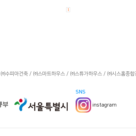
1
㈜수피아건축
㈜스마트하우스
㈜스튜가하우스
㈜시스홈종합
SNS
instagram