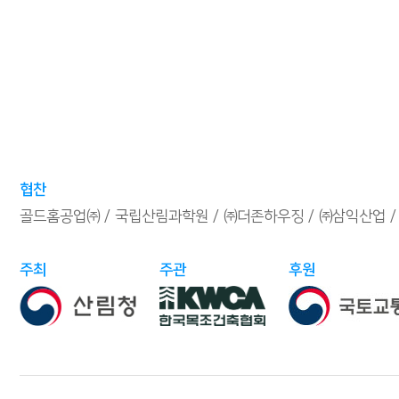
협찬
골드홈공업㈜
국립산림과학원
㈜더존하우징
㈜삼익산업
주최
주관
후원