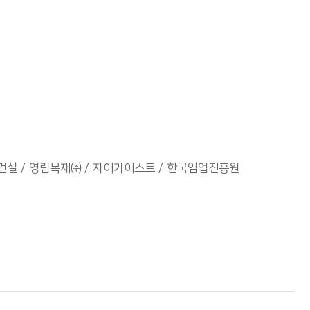
건설
영림목재㈜
자이가이스트
한국임업진흥원