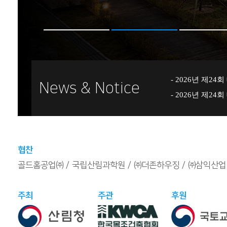
News & Notice
협찬
골드홈공업㈜
국립산림과학원
㈜더존하우징
㈜삼익산업
주최
주관
후원