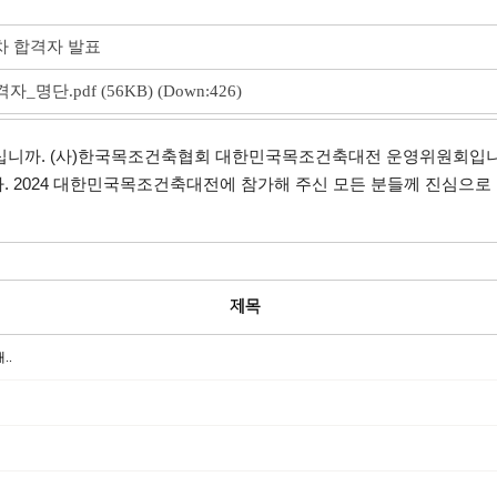
차 합격자 발표
자_명단.pdf
(56KB) (Down:426)
녕하십니까. (사)한국목조건축협회 대한민국목조건축대전 운영위원회입니
. 2024 대한민국목조건축대전에 참가해 주신 모든 분들께 진심으로
제목
..