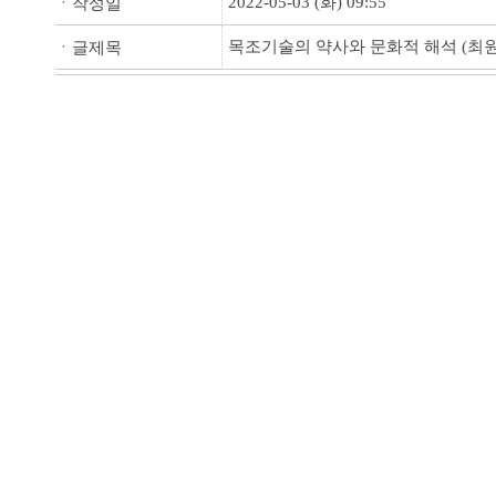
2022-05-03 (화) 09:55
ㆍ작성일
목조기술의 약사와 문화적 해석 (최
ㆍ글제목