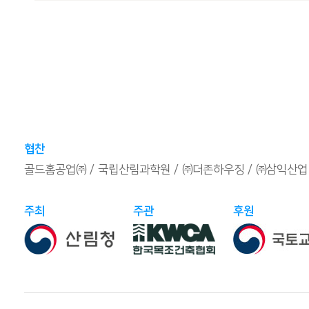
협찬
골드홈공업㈜
국립산림과학원
㈜더존하우징
㈜삼익산업
주최
주관
후원