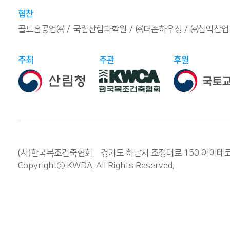
협찬
골드홈공업㈜
국립산림과학원
㈜더존하우징
㈜삼익산업
주최
주관
후원
(사)한국목조건축협회 경기도 하남시 조정대로 150 아이테코 오렌
Copyrightⓒ
KWDA
. All Rights Reserved.