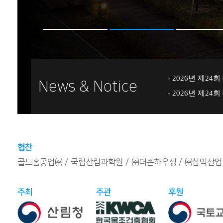
News & Notice
협찬
골드홈공업㈜
국립산림과학원
㈜더존하우징
㈜삼익산업
주최
주관
후원