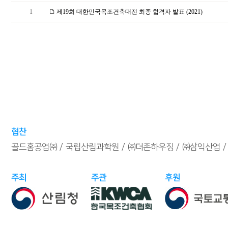
1
제19회 대한민국목조건축대전 최종 합격자 발표 (2021)
협찬
골드홈공업㈜
국립산림과학원
㈜더존하우징
㈜삼익산업
주최
주관
후원