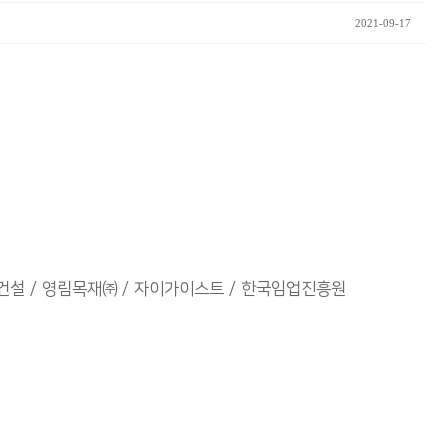
2021-09-17
건설
영림목재㈜
자이가이스트
한국임업진흥원