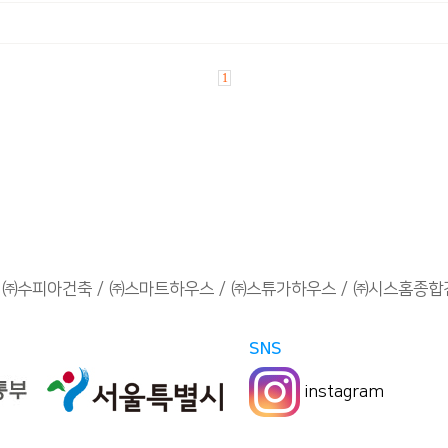
1
㈜수피아건축
㈜스마트하우스
㈜스튜가하우스
㈜시스홈종합
SNS
instagram