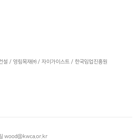
건설
영림목재㈜
자이가이스트
한국임업진흥원
ood@kwca.or.kr