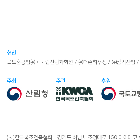
협찬
골드홈공업㈜
국립산림과학원
㈜더존하우징
㈜삼익산업
주최
주관
후원
(사)한국목조건축협회 경기도 하남시 조정대로 150 아이테코 오렌지존