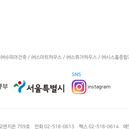
㈜수피아건축
㈜스마트하우스
㈜스튜가하우스
㈜시스홈종합
SNS
instagram
 759호 전화 02-518-0613 팩스 02-518-0614 메일 w