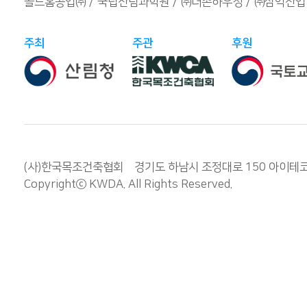
골드홈공업㈜
국립산림과학원
㈜더존하우징
㈜삼익산업
주최
주관
후원
(사)한국목조건축협회 경기도 하남시 조정대로 150 아이테코 오렌
Copyrightⓒ
KWDA
. All Rights Reserved.