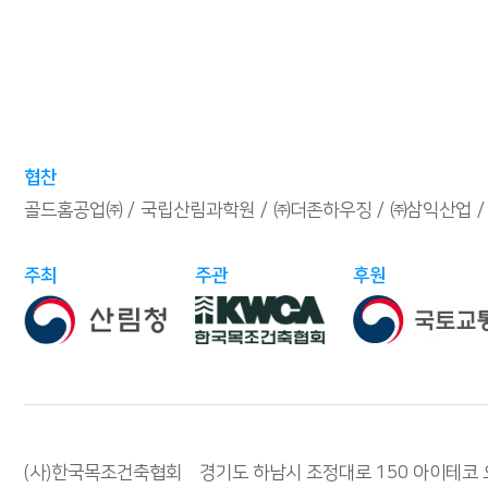
협찬
골드홈공업㈜
국립산림과학원
㈜더존하우징
㈜삼익산업
주최
주관
후원
(사)한국목조건축협회 경기도 하남시 조정대로 150 아이테코 오렌지존