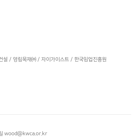
건설
영림목재㈜
자이가이스트
한국임업진흥원
ood@kwca.or.kr