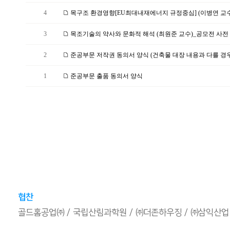
4
목구조 환경영향[EU최대내재에너지 규정중심] (이병연 교수)
3
목조기술의 약사와 문화적 해석 (최원준 교수)_공모전 사전 
2
준공부문 저작권 동의서 양식 (건축물 대장 내용과 다를 경우
1
준공부문 출품 동의서 양식
협찬
골드홈공업㈜
국립산림과학원
㈜더존하우징
㈜삼익산업