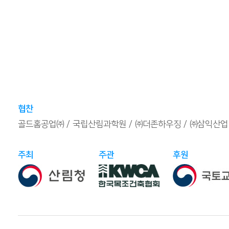
협찬
골드홈공업㈜
국립산림과학원
㈜더존하우징
㈜삼익산업
주최
주관
후원