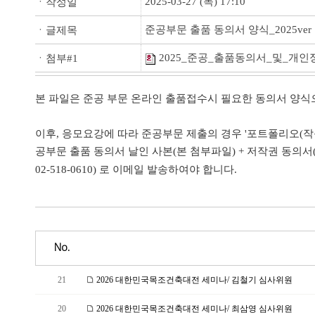
2025-03-27 (목) 17:10
ㆍ작성일
준공부문 출품 동의서 양식_2025ver
ㆍ글제목
2025_준공_출품동의서_및_개인
ㆍ첨부#1
본 파일은 준공 부문 온라인 출품접수시 필요한 동의서 양식
이후, 응모요강에 따라 준공부문 제출의 경우 '포트폴리오(작품
공부문 출품 동의서 날인 사본(본 첨부파일) + 저작권 동의서
02-518-0610) 로 이메일 발송하여야 합니다.
No.
21
2026 대한민국목조건축대전 세미나/ 김철기 심사위원
20
2026 대한민국목조건축대전 세미나/ 최삼영 심사위원