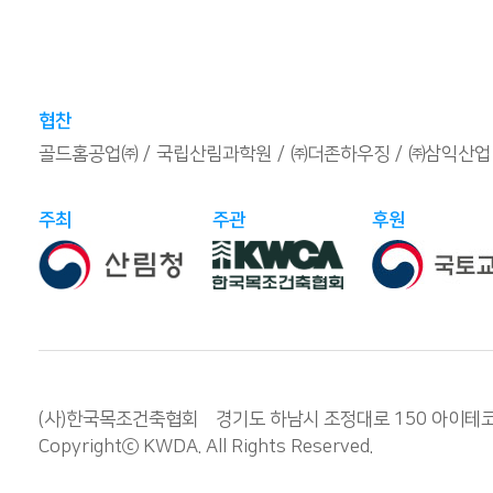
협찬
골드홈공업㈜
국립산림과학원
㈜더존하우징
㈜삼익산업
주최
주관
후원
(사)한국목조건축협회 경기도 하남시 조정대로 150 아이테코 오렌
Copyrightⓒ
KWDA
. All Rights Reserved.