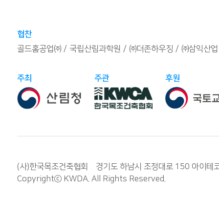
협찬
골드홈공업㈜
국립산림과학원
㈜더존하우징
㈜삼익산업
주최
주관
후원
(사)한국목조건축협회 경기도 하남시 조정대로 150 아이테코 오렌
Copyrightⓒ
KWDA
. All Rights Reserved.