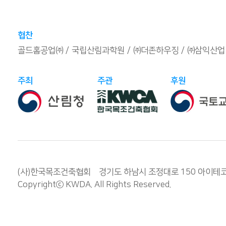
협찬
골드홈공업㈜
국립산림과학원
㈜더존하우징
㈜삼익산업
주최
주관
후원
(사)한국목조건축협회 경기도 하남시 조정대로 150 아이테코 오렌
Copyrightⓒ
KWDA
. All Rights Reserved.