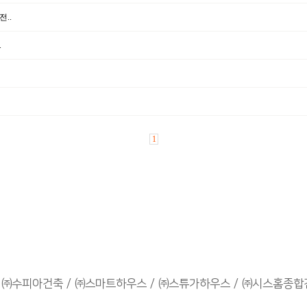
..
.
1
㈜수피아건축
㈜스마트하우스
㈜스튜가하우스
㈜시스홈종합