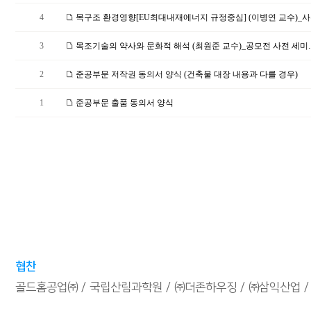
4
목구조 환경영향[EU최대내재에너지 규정중심] (이병연 교수)_사전
3
목조기술의 약사와 문화적 해석 (최원준 교수)_공모전 사전 세미.
2
준공부문 저작권 동의서 양식 (건축물 대장 내용과 다를 경우)
1
준공부문 출품 동의서 양식
협찬
골드홈공업㈜
국립산림과학원
㈜더존하우징
㈜삼익산업