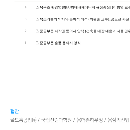
4
목구조 환경영향[EU최대내재에너지 규정중심] (이병연 교수)
3
목조기술의 약사와 문화적 해석 (최원준 교수)_공모전 사전 
2
준공부문 저작권 동의서 양식 (건축물 대장 내용과 다를 경우
1
준공부문 출품 동의서 양식
협찬
골드홈공업㈜
국립산림과학원
㈜더존하우징
㈜삼익산업