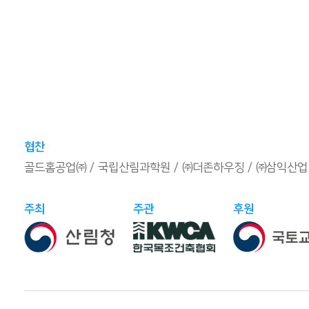
협찬
골드홈공업㈜
국립산림과학원
㈜더존하우징
㈜삼익산업
주최
주관
후원